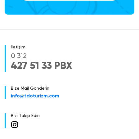
Gecesi: 65 Euro)
Sabah erken saatlerde otelimizde
kahvaltımızı alıyoruz. Daha sonra şehir
turumuza başlıyoruz. Burası Meksika´nın
başkenti ve en büyük şehri olan Anâhuac´ın
İletişim
yüksek platolarından birinde, 2.250 m
0 312
yükseltide bulunan federal yönetim
427 51 33 PBX
bölümünün merkezidir. Aztekler döneminde
“Ulu Tenochtitlan”; İspanyol sömürgesi
döneminde “Saygıdeğer ve asil emperyal
şehir”; gösterişli evler ve yapılarının bolluğu ile
Bize Mail Gönderin
“Saraylar şehri” gibi değişik isimlere layık
info@tdoturizm.com
görülen Mexico City günümüzde 20 milyona
dayanmış nüfusu ile adeta baş döndürücü bir
metropol ünvanına kavuşmuş. Sabah, Mexico
Bizi Takip Edin
City’nin UNESCO tarafından Dünya Mirası
Listesine alınan tarihi merkezini geziyoruz.
Zocalo olarak bilinen dev Anayasa Meydanı,