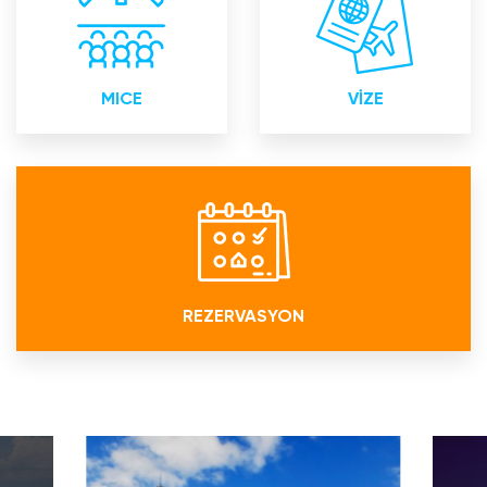
toplantıları Eğitim
Akredite Kurumu
toplantıları Organizasyon
MICE
VİZE
REZERVASYON