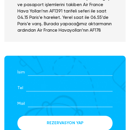
ve pasaport işlemlerini takiben Air France
Hava Yolları’nın AF1391 tarifeli seferi ile saat
04.15 Paris’e hareket. Yerel saat ile 06.55’de
Paris’e varış. Burada yapacağımız aktarmanın
ardından Air France Havayolları’nın AF178
tarifeli seferi ile Paris’ten Mexico City’e
11.55’da hareket edip yerel saat ile 16.55’de
Mexico City’e ulaşıyoruz. Pasaport ve bagaj
işlemleri sonrası otelimize geçiyoruz.
İsim
Sabah Kahvaltısı : ----
Öğle Yemeği : ----
Akşam Yemeği : Ekstra olarak alınacaktır.
Tel
Para Birimleri : Meksika – Peso
Mail
2.Gün
Tur Güzergahı
Mexico City
MEXICO CITY (TEOTIVAKAN PİRAMİTLERİ
OPSİYONEL TUR) (Akşam Yemekli Meksika