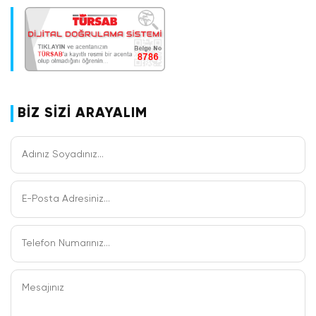
bir Aztek tapınağının yerine inşa edilen
Metropolitana Katedrali, ünlü sanatçı Diego
Rivera’nın Meksika tarihini anlatan duvar
resimlerinin bulunduğu Palacio Nacional
Hükümet Sarayı göreceğimiz yerler
arasındadır. Ardından, Chapultepec Parkı´nın
girişinde bulunan ve Orta-Amerika kültürlerine
BİZ SİZİ ARAYALIM
ışık tutan Meksika Ulusal Antropoloji Müzesi’ni
ziyaret ediyoruz. Zengin antropolojik,
etnografik ve arkeolojik koleksiyonlar
barındıran müzenin baş eseri şüphesiz
dünyaca ünlü ve Aztek Takvimi olarak bilinen
dairesel Güneş Taşı´dır. Turumuzun bitiminde
otelimize dönüyoruz.
Öğleden sonra dileyen misafirlerimiz ile
rehberinizin extra olarak düzenleyeceği
Teotivakan Piramitleri turumuzu
gerçekleştiriyoruz. Öğle Yemeği Dahil Değildir
– (85 Euro )
Meksiko City’den 40 km. mesafede bulunan
Teotihuacan’a hareket. UNESCO tarafından