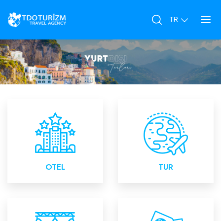
Yurtiçi ve Yurtdışı Otel
Yurtiçi ve Yurtdışı Turlar
Rezervasyonları
OTEL
TUR
Bayii toplantıları Lansman
Konsoloslukların Yetkili ve