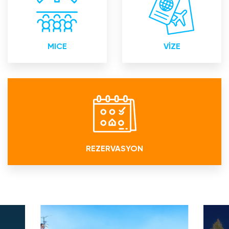
toplantıları Eğitim
Akredite Kurumu
toplantıları Organizasyon
MICE
VİZE
REZERVASYON