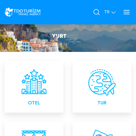
Yurtiçi ve Yurtdışı Otel
Yurtiçi ve Yurtdışı Turlar
Rezervasyonları
OTEL
TUR
Bayii toplantıları Lansman
Konsoloslukların Yetkili ve