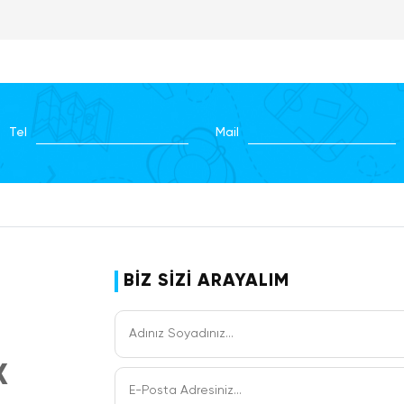
ının ardından Poznan şehir turumuza başlıyoruz. Şehir turumuz s
 büyük serası “The Palm House”u, Market Meydanı’nı, Rönesans’ı
zel yansıtan Şehir Binası’nı, ülkedeki en güzel Barok yapılardan b
lana Collegiate Kilisesi’ni ve Özgürlük meydanını göreceğiz. 
a’ya doğru yola çıkıyoruz. Dileyen misafirlerimiz yol üzerinde e
run turuna (35 Eur) katılabilirler. Torun, Orta Çağ Gotik mimaris
Tel
Mail
n yapılmış, anıtsal kiliseler, tarihi belediye binası ve şehir duv
r. Dünyanın, evrenin merkezinde yer almadığı gerçeğini kanıtla
ğduğu ve büyüdüğü şehir olan Torun, UNESCO Dünya Mirasları Lis
i kent merkezi, Belediye Binası, ve Kopernik’in evini ziyaretin ar
eket ve geceleme otelimizde.
BİZ SİZİ ARAYALIM
ergahı
a
RAKOW
X
sının ardından Varşova panoramik şehir turu düzenlenecektir. Gö