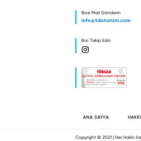
arasında; Panor
Çanlı meydan, ş
Bize Mail Gönderin
evi göreceğimiz
info@tdoturizm.com
ekstra olarak d
müzesi olarak 
olan Jasna Gora
Bizi Takip Edin
Her sene yaklaş
sonra Krakow’a
4.Gün
Tur Güz
Krakow
KRAKOW
Kahvaltı sonras
ANA SAYFA
HAKK
iken papa seçil
şehir merkezini
sayısız tarihi
Copyright © 2021 | Her Hakkı Sakl
hissedeceksiniz