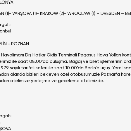
OLONYA
N (1)- VARŞOVA (1)- KRAKOW (2)- WROCLAW (1) – DRESDEN – BER
rgahı
tanbul
RLİN - POZNAN
avalimanı Dış Hatlar Gidiş Terminali Pegasus Hava Yolları kont
lerimiz ile saat 08.00’da buluşma. Bagaj ve bilet işlemlerinin a
979 sayılı tarifeli seferi ile saat 10.00’da Berlin’e uçuş. Yerel saa
dından alanda bizleri bekleyen özel otobüsümüzle Poznan’a hare
dından otelimize yerleşme ve geceleme otelimizde.
ergahı
n
RŞOVA