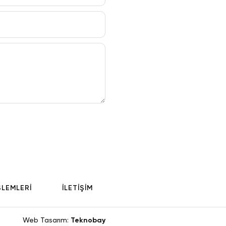
aliyet Meydanı,
adam Curie’nin
yol üzerinde
nın açık hava
apınağının evi
ri gördükten
n başpiskopos
ŞLEMLERİ
İLETİŞİM
 alan tarihi
afını çeviren
 gibi
Web Tasarım:
Teknobay
arak ilk vaazını