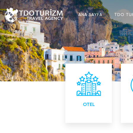
ANA SAYFA
TDO TU
Yurtiçi ve Yurtdışı
Yur
Otel
Rezervasyonları
OTEL