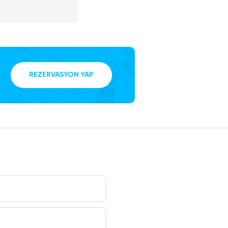
ırasında;
n ülkeye
iri olan
Turumuzun
kstra
ini yansıtan,
arlarını
yan Mikaloj
tesi’nde yer
dından
rülecek yerler