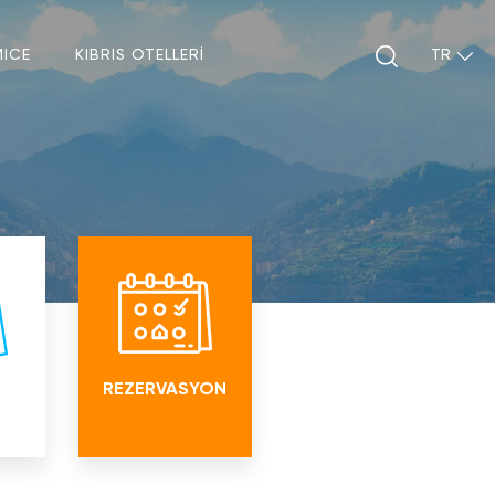
MICE
KIBRIS OTELLERİ
rın
dite
REZERVASYON