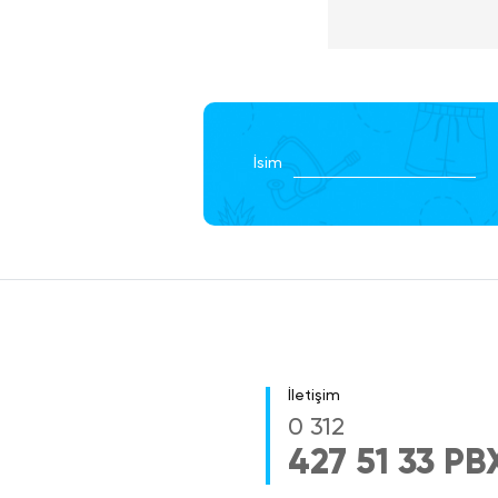
Sabah kahvaltıs
Polonya’nın en
etkilerini en gü
St.Maria Magde
ardından Varşov
düzenlenecek To
İsim
tamamen tuğlada
barındırmaktadı
Kopernik'in do
almaktadır. Esk
Varşova’ya har
3.Gün
Tur Güz
İletişim
Krakow
Varşov
0 312
VARŞOVA - K
427 51 33 PB
Sabah kahvaltı