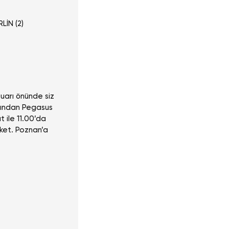
LİN (2)
uarı önünde siz
rdından Pegasus
t ile 11.00’da
ket. Poznan’a