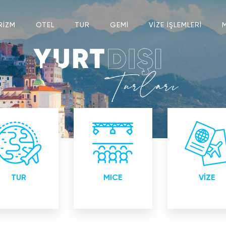
RİZM
OTEL
TUR
GEMİ
VİZE İŞLEMLERİ
tiçi ve Yurtdışı
Bayii toplantıları
Konsoloslukla
Turlar
Lansman toplantıları
Yetkili ve Akre
Eğitim toplantıları
Kurumu
Organizasyon
TUR
MICE
VİZE