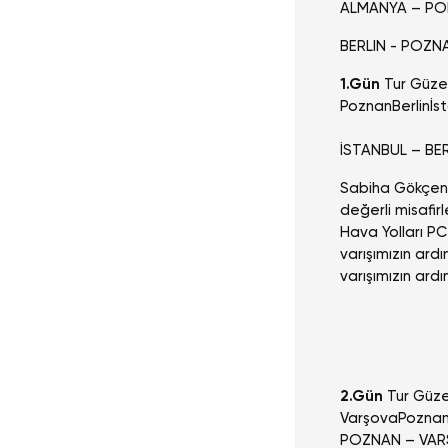
ALMANYA – P
BERLIN - POZNA
1.Gün
Tur Güze
Poznan
Berlin
İs
İSTANBUL – BE
Sabiha Gökçen H
değerli misafir
Hava Yolları PC 
varışımızın ar
varışımızın ar
2.Gün
Tur Güz
Varşova
Pozna
POZNAN – VA