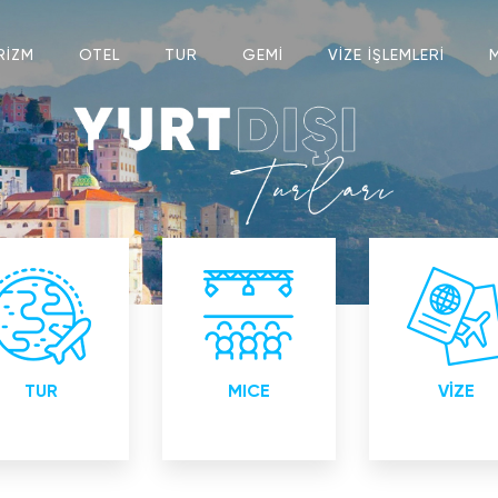
RİZM
OTEL
TUR
GEMİ
VİZE İŞLEMLERİ
tiçi ve Yurtdışı
Bayii toplantıları
Konsoloslukla
Turlar
Lansman toplantıları
Yetkili ve Akre
Eğitim toplantıları
Kurumu
Organizasyon
TUR
MICE
VİZE