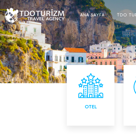
ANA SAYFA
TDO TU
Yurtiçi ve Yurtdışı
Yur
Otel
Rezervasyonları
OTEL