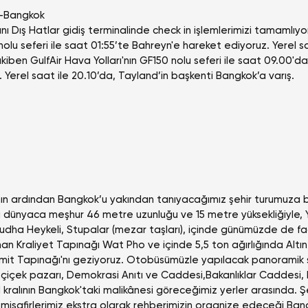
n-Bangkok
ı Dış Hatlar gidiş terminalinde check in işlemlerimizi tamamlıyo
 nolu seferi ile saat 01:55’te Bahreyn'e hareket ediyoruz. Yerel s
takiben GulfAir Hava Yolları'nın GF150 nolu seferi ile saat 09.00'
 Yerel saat ile 20.10’da, Tayland’in başkenti Bangkok’a varış.
nın ardından Bangkok’u yakından tanıyacağımız şehir turumuza b
a dünyaca meşhur 46 metre uzunluğu ve 15 metre yüksekliğiyle,
udha Heykeli, Stupalar (mezar taşları), içinde günümüzde de fa
an Kraliyet Tapınağı Wat Pho ve içinde 5,5 ton ağırlığında Altı
mit Tapınağı'nı geziyoruz. Otobüsümüzle yapılacak panoramik 
, çiçek pazarı, Demokrasi Anıtı ve Caddesi,Bakanlıklar Caddesi
 kralının Bangkok'taki malikânesi göreceğimiz yerler arasında. Ş
misafirlerimiz ekstra olarak rehberimizin organize edeceği Ban