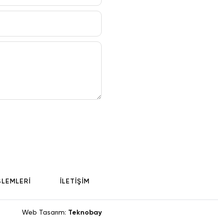
Tayland
ebileceksiniz.
 kamışının
ceğiniz alana
 kesitleri görme
e daire
ik eşyalar
k’a doğru yola
best zaman. Aksam
ğu,yaklaşık 2000
i öneriyoruz
iz gibi alışveriş
götürüyoruz.
leme otelinizde..
m İkizleri’nin
ŞLEMLERİ
İLETİŞİM
. Burada Tay
 bu ağaçtan
irsiniz. Buradan
Web Tasarım:
Teknobay