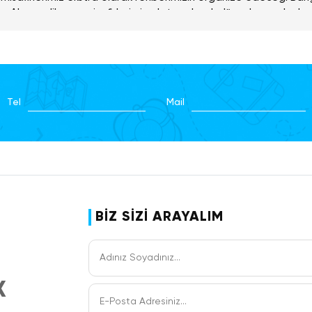
rler. Akşam dileyen misafirlerimiz ekstra olarak düzenlenecek ola
rler. Geceleme otelinizde..
k Kanallar Turu (Yetişkin: 40 Usd)
gkok’un meşhur su kanallarında tekneler ile yapacağınız gezin
anızı sağlayacaktır.
Tel
Mail
iramit Turu (Yetişkin: 55 Usd)
’a özgü dünyanın en büyük sahne gösterilerinden biri olan kült
teri öncesi açık büfe yemeğimiz var.
BİZ SİZİ ARAYALIM
X
saatte alınacak sabah kahvaltısının ardından, ekstra olarak yap