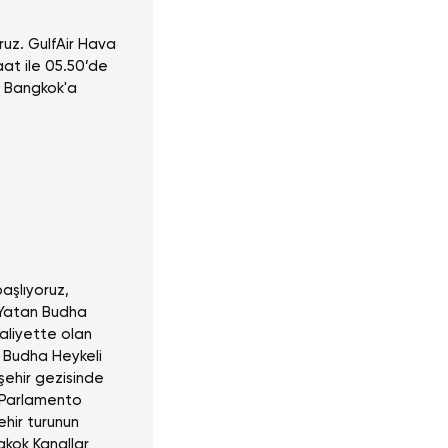
ruz. GulfAir Hava
aat ile 05.50’de
da Bangkok'a
aşlıyoruz,
 Yatan Budha
aliyette olan
n Budha Heykeli
şehir gezisinde
, Parlamento
ehir turunun
gkok Kanallar