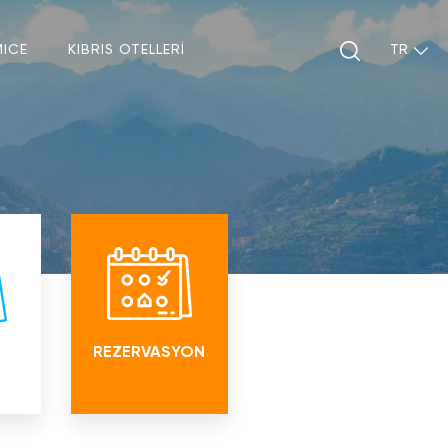
MICE
KIBRIS OTELLERİ
rın
dite
REZERVASYON