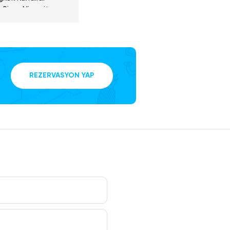
n Siam Niramit
ti unutulmaz
ürel töreni
ılacak, yarım