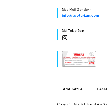
günlük Yüzen Çarş
tanıtımlarında kul
Bize Mail Gönderin
Damnoen saduak b
info@tdoturizm.com
işlenişini görmek
ulaşıp keyifli Yü
şansınız oluyor (
Bizi Takip Edin
numaralarına kada
bulabileceğiniz Y
çıkıyoruz. Bangko
sizlere, Bangkok’
kişilik kapasites
(ekstra). Geceniz
yapabileceğiniz 
Burada pazarlığın
Ekstra Tur: Yüzen 
Bu turumuzda Bang
ANA SAYFA
HAKK
doğduğu Samut So
Halkı’nın Hindist
yapılmış hediyeli
Copyright © 2021 | Her Hakkı Sakl