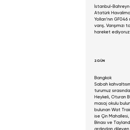
İstanbul-Bahrey
Atatürk Havaliman
Yolları’nın GF046
varış. Varışımızı 
hareket ediyoruz.
2.GÜN
Bangkok
Sabah kahvaltısı
turumuz sırasınd
Heykeli, Oturan B
masaj okulu bulun
bulunan Wat Trai
ise Çin Mahallesi
Binası ve Tayland
ardından dileyen 