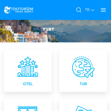
Yurtiçi ve Yurtdışı Otel
Yurtiçi ve Yurtdışı Turlar
Rezervasyonları
OTEL
TUR
Bayii toplantıları Lansman
Konsoloslukların Yetkili ve