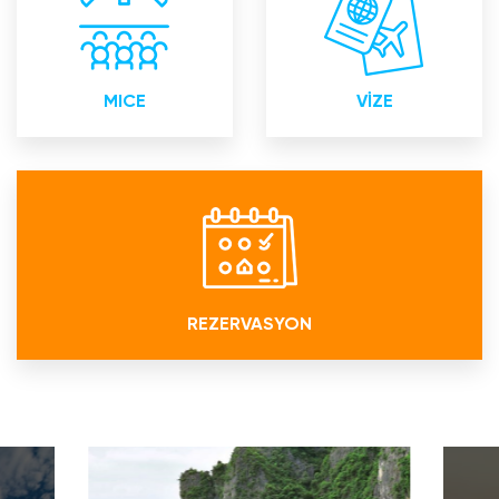
toplantıları Eğitim
Akredite Kurumu
toplantıları Organizasyon
MICE
VİZE
REZERVASYON