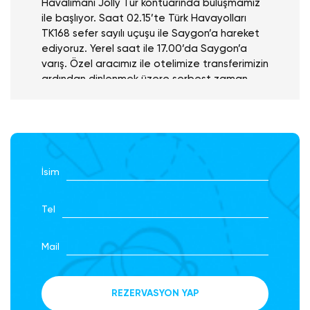
Havalimanı Jolly Tur kontuarında buluşmamız
ile başlıyor. Saat 02.15’te Türk Havayolları
TK168 sefer sayılı uçuşu ile Saygon’a hareket
ediyoruz. Yerel saat ile 17.00’da Saygon’a
varış. Özel aracımız ile otelimize transferimizin
ardından dinlenmek üzere serbest zaman.
Akşam yemeğimizi yerel restorantta alıyoruz.
Geceleme otelimizde.
İsim
2.Gün
Tur Güzergahı
Ho Chi Minh City
Tel
SAYGON
Kahvaltının ardından panoramik Saygon şehir
Mail
turumuzu gerçekleştiriyoruz. Savaş Müzesi,
Opera Binası, Tarihi Posta Binası ve Notre-
Dame Katedrali ve Ben Thanh Pazarını ziyaret
edeceğiz. Öğle yemeğinin ardından dileyen