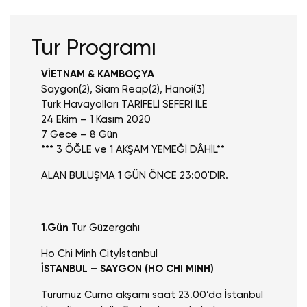
Tur Programı
VİETNAM & KAMBOÇYA
Saygon(2), Siam Reap(2), Hanoi(3)
Türk Havayolları TARİFELİ SEFERİ İLE
24 Ekim – 1 Kasım 2020
7 Gece – 8 Gün
*** 3 ÖĞLE ve 1 AKŞAM YEMEĞİ DÂHİL**
ALAN BULUŞMA 1 GÜN ÖNCE 23:00'DIR.
1.Gün
Tur Güzergahı
Ho Chi Minh City
İstanbul
İSTANBUL – SAYGON (HO CHI MINH)
Turumuz Cuma akşamı saat 23.00’da İstanbul