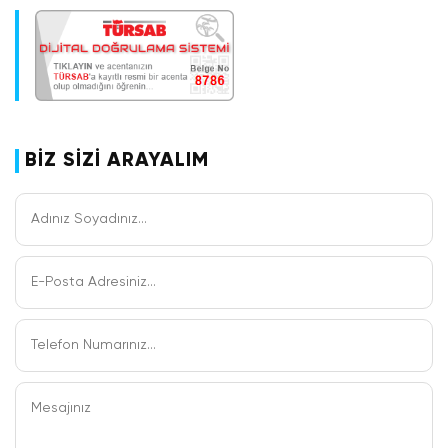
takiben yerel bir tekne ile birbirini kesen kanal
sokaklar arasında gezintiye başlıyoruz. İlk
durağımız yöreye özgü el yapımı eşyaların
yapılışını, hindistan cevizinden üretilen
şekerlerin imalathanelerini ve rengârenk
meyve bahçelerini göreceğimiz Thoi Son
Adası. Burada güzel bahçelerin gölgesinde
taze meyveleri tadarken yerel sanatçıların
BİZ SİZİ ARAYALIM
müziğinin keyfini süreceksiniz. Daha sonra ev
yapımı bal çayının tadına bakmak için bir
çiftliğe uğruyor ve kanallar arasında devam
eden turumuzda yörenin yaşayışı hakkında her
şeyi öğreniyoruz. Vinh Trang Pagodası’nı
ziyaret ediyoruz. Öğle yemeğimizi yerel
restoranda alıyoruz. Turdan sonra
havaalanına transfer ve Siem Reap’e uçuş.
Varışta otele transfer ve geceleme
otelimizde.
Öğle yemekli Mekong Deltası Turu: 80 $ (Kişi
başı)